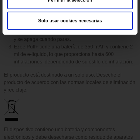
Instrucciones
Retire el producto del embalaje y deseche el tubo de
Solo usar cookies necesarias
plástico que rodea el cigarrillo electrónico.
El producto se inicia automáticamente cuando inhalas
y se apaga cuando paras.
Ezee Puff+ tiene una batería de 350 mAh y contiene 2
ml de e-líquido, lo que proporciona hasta 600
inhalaciones, dependiendo de su estilo de inhalación.
El producto está destinado a un solo uso. Deseche el
producto de acuerdo con las normas locales de eliminación
y reciclaje.
El dispositivo contiene una batería y componentes
electrónicos y debe desecharse como residuo de aparatos