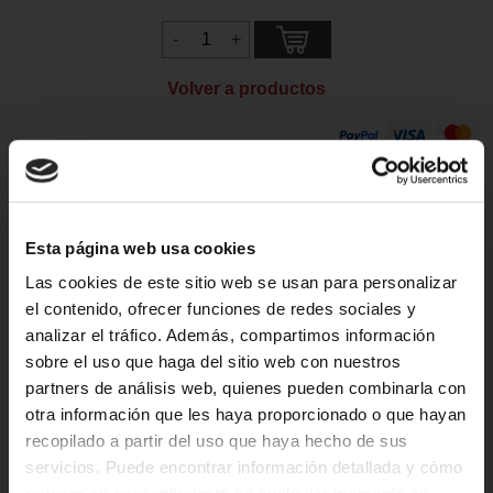
Volver a productos
Descripción del Producto
El paquete contiene: 1 unidad. Ezee Puff+ Pink
Esta página web usa cookies
Lemonade 0mg/ml sin nicotina.
Las cookies de este sitio web se usan para personalizar
Precargado con 2 ml de líquido sin nicotina de 0 mg/ml,
el contenido, ofrecer funciones de redes sociales y
obtienes un cigarrillo electrónico desechable con
analizar el tráfico. Además, compartimos información
aproximadamente 600 inhalaciones. El cigarrillo electrónico
sobre el uso que haga del sitio web con nuestros
desechable Ezee Puff+ cuenta con una función de
partners de análisis web, quienes pueden combinarla con
inhalación automática, que proporciona la sensación de
otra información que les haya proporcionado o que hayan
inhalar un cigarrillo normal.
recopilado a partir del uso que haya hecho de sus
servicios. Puede encontrar información detallada y cómo
El Ezee Puff+ es un lápiz vaporizador desechable mejorado