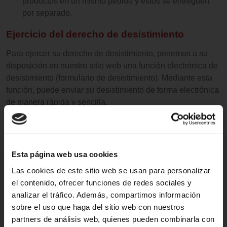
productos en un mismo pedido y estos se entreguen
por separado.
Ejercicio del derecho de desistimiento
Para ejercer su derecho de desistimiento, ponemos a su
disposición en nuestro sitio web una función electrónica de
desistimiento (formulario de desistimiento). Mediante esta
función, puede enviar su desistimiento de forma electrónica
de manera rápida y sencilla.
Una vez recibida su declaración de desistimiento, le
enviaremos a la mayor brevedad una confirmación por
correo electrónico.
Esta página web usa cookies
Como alternativa, también puede comunicarnos su
Las cookies de este sitio web se usan para personalizar
desistimiento mediante una declaración clara (por ejemplo,
el contenido, ofrecer funciones de redes sociales y
por carta o correo electrónico):
analizar el tráfico. Además, compartimos información
Ezee Products Ltd
sobre el uso que haga del sitio web con nuestros
Britannia House
partners de análisis web, quienes pueden combinarla con