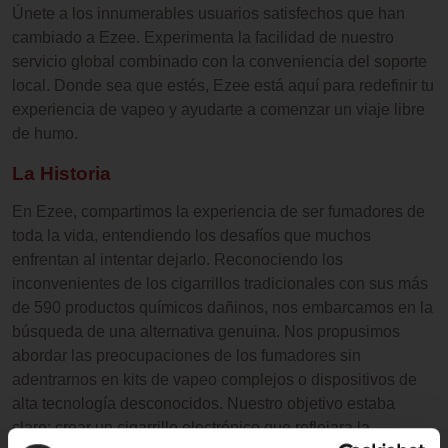
Únete a los innumerables usuarios satisfechos que han
cambiado a Ezee. Experimenta la facilidad de nuestro
servicio global combinado con la conveniencia del soporte
local. Donde sea que estés, Ezee está aquí para redefinir tu
experiencia de vapeo y ayudarte a comenzar un viaje libre
de humo.
La Historia
En Ezee, compartimos la experiencia de ser fumadores de
toda la vida, entendiendo los desafíos que muchos
enfrentan al intentar dejarlo. Reconociendo los
inconvenientes de los cigarrillos tradicionales con sus más
de 590 productos químicos dañinos, nos embarcamos en la
búsqueda de una alternativa genuina. Nos propusimos
abordar las preocupaciones de los fumadores sin
adentrarnos en kits de vapeo complejos o dispositivos de
alta tecnología desconocidos. Nuestro objetivo estaba
claro: crear un cigarrillo electrónico que reflejara la