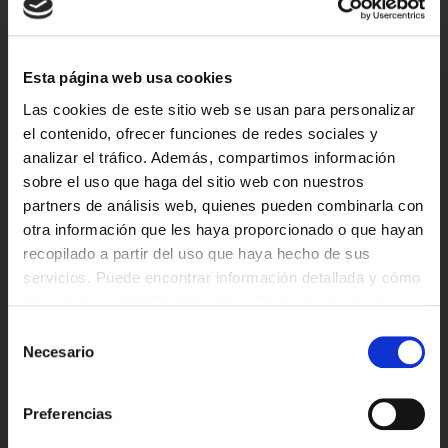
experiencia auténtica de fumar sin los efectos perjudiciales
del humo del tabaco.
Frente a las limitaciones del mercado de cigarrillos
Esta página web usa cookies
electrónicos, especialmente para fumadores de larga data
Las cookies de este sitio web se usan para personalizar
como nosotros, nos propusimos definir y diseñar el cigarrillo
el contenido, ofrecer funciones de redes sociales y
electrónico que creíamos que satisfaría nuestras
analizar el tráfico. Además, compartimos información
necesidades y preferencias.
sobre el uso que haga del sitio web con nuestros
10 principios que definen un cigarrillo electrónico Ezee:
partners de análisis web, quienes pueden combinarla con
otra información que les haya proporcionado o que hayan
Sabor como un cigarrillo real
recopilado a partir del uso que haya hecho de sus
Diseño elegante y familiar
servicios. Puede encontrar información detallada y cómo
Proporciona la conocida "succión" en la garganta al
revocar su consentimiento en cualquier momento en
inhalar
nuestra
política de privacidad
.
Selección
Emite humo/vapor real cuando se usa
Tienes edad suficiente?
Necesario
de
Precio comparable a los cigarrillos "reales"
Ahora con precios aun mas bajos,
consentimiento
Listo para usar directamente desde el paquete
pero solo puedes entrar esta pagina
Batería de larga duración probada
Preferencias
si tienes 18.
Cigarrillo electrónico de calidad superior