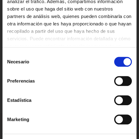
analizar el tráfico. Además, compartimos información
sobre el uso que haga del sitio web con nuestros
Mensaje:
*
partners de análisis web, quienes pueden combinarla con
otra información que les haya proporcionado o que hayan
recopilado a partir del uso que haya hecho de sus
servicios. Puede encontrar información detallada y cómo
revocar su consentimiento en cualquier momento en
nuestra
política de privacidad
.
Selección
Tienes edad suficiente?
Necesario
de
Ahora con precios aun mas bajos,
consentimiento
pero solo puedes entrar esta pagina
*
Los campos marcados deben ser llenados
Preferencias
si tienes 18.
Estadística
18+ (Continuar)
Menor de 18 (salir)
Marketing
INFORMACIÓN
PRODUCTOS
Aviso legal
Vaper Desechable sin