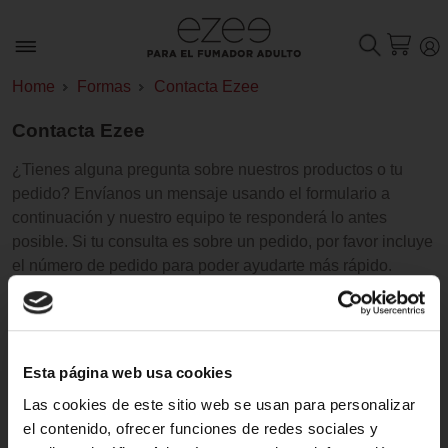
Home
Formas
Contacta Ezee
Contacta Ezee
¿Tienes alguna pregunta sobre nuestros productos o tu
pedido? Envíanos un mensaje usando el formulario a
continuación y nuestro equipo te responderá lo antes
posible. Si tu consulta es sobre un pedido, por favor incluye
el número de pedido para poder ayudarte más rápido.
Nombre
*
Correo electrónico:
*
Esta página web usa cookies
Las cookies de este sitio web se usan para personalizar
Teléfono
el contenido, ofrecer funciones de redes sociales y
Número de pedido