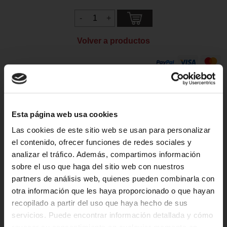
Volver a productos
Descripción del Producto
El paquete contiene: 1 unidad. Ezee Puff+ Manzana
Esta página web usa cookies
0mg/ml sin nicotina.
Las cookies de este sitio web se usan para personalizar
Precargado con 2 ml de líquido sin nicotina de 0 mg/ml,
el contenido, ofrecer funciones de redes sociales y
obtienes un cigarrillo electrónico desechable con
analizar el tráfico. Además, compartimos información
aproximadamente 600 inhalaciones. El cigarrillo electrónico
sobre el uso que haga del sitio web con nuestros
desechable Ezee Puff+ cuenta con una función de
partners de análisis web, quienes pueden combinarla con
inhalación automática, que proporciona la sensación de
otra información que les haya proporcionado o que hayan
inhalar un cigarrillo normal.
recopilado a partir del uso que haya hecho de sus
servicios. Puede encontrar información detallada y cómo
El Ezee Puff+ es un lápiz vaporizador desechable mejorado