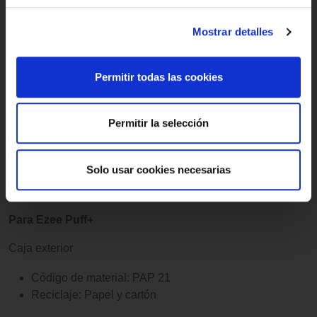
Código de material: PP 05
Mostrar detalles
Reciclaje: Envases de plástico
Tapón de silicona
Permitir todas las cookies
Código de material: 07 Other
Reciclaje: Residuos generales (no reciclable)
Permitir la selección
Manual e inserto
Solo usar cookies necesarias
Código de material: PAP 22
Reciclaje: Papel y cartón
Para Ezee Puff+
Caja exterior
Código de material: PAP 21
Reciclaje: Papel y cartón