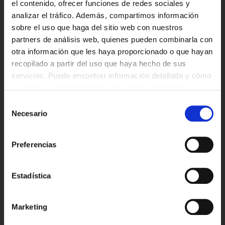
Código de material: PP 05
el contenido, ofrecer funciones de redes sociales y
Reciclaje: Envases de plástico
analizar el tráfico. Además, compartimos información
sobre el uso que haga del sitio web con nuestros
Tapones de silicona en ambos extremos del cartucho
partners de análisis web, quienes pueden combinarla con
otra información que les haya proporcionado o que hayan
Código de material: 07 Other
recopilado a partir del uso que haya hecho de sus
Reciclaje: Residuos generales (no reciclable)
servicios. Puede encontrar información detallada y cómo
revocar su consentimiento en cualquier momento en
Manual e inserto
nuestra
política de privacidad
.
Selección
Tienes edad suficiente?
Código de material: PAP 22
Necesario
de
Reciclaje: Papel y cartón
Ahora con precios aun mas bajos,
consentimiento
pero solo puedes entrar esta pagina
Para Ezee Go
Preferencias
si tienes 18.
Caja exterior
Estadística
18+ (Continuar)
Código de material: PAP 21
Reciclaje: Papel y cartón
Menor de 18 (salir)
Marketing
Tubo de plástico