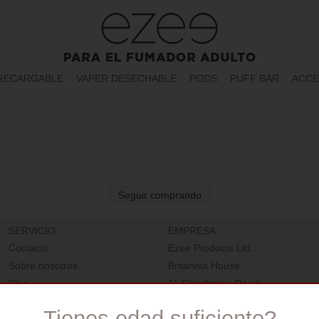
RECARGABLE
VAPER DESECHABLE
PODS
PUFF BAR
ACCE
Seguir comprando
SERVICIO
EMPRESA
Contacto
Ezee Products Ltd.
Sobre nosotros
Britannia House
Blog
11 Glenthorne Road
Información de Seguridad
W6 0LH London, England
Tienes edad suficiente?