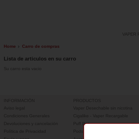
VAPER 
Home
Carro de compras
Lista de articulos en su carro
Su carro esta vacio
INFORMACIÓN
PRODUCTOS
Aviso legal
Vaper Desechable sin nicotina
Condiciones Generales
Cigalike - Vaper Recargable
Devoluciones y cancelación
Puff Bar
Política de Privacidad
Pods