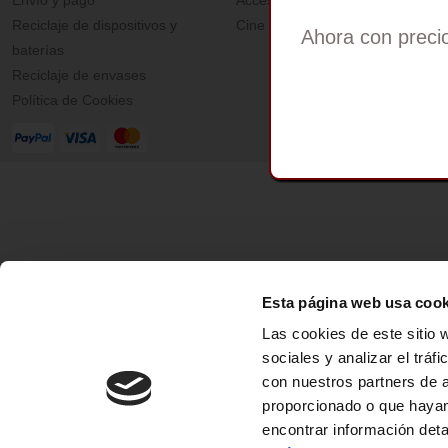
Envío y pago
Accesorios
Reciclaje de dispositivos y
Cine y teatro Cigarrillo
Ahora con precio
baterías
Reciclaje de envases
Política de Cookies
Country/Re
Esta página web usa cook
Las cookies de este sitio 
sociales y analizar el trá
con nuestros partners de 
proporcionado o que hayan
encontrar información det