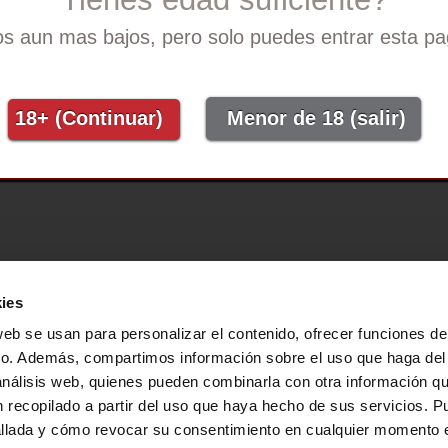
Guías de productos
Company No. 09019862
Guías de resolución de
s aun mas bajos, pero solo puedes entrar esta pag
problemas
18+ (Continuar)
Menor de 18 (salir)
gion
ies
web se usan para personalizar el contenido, ofrecer funciones d
fico. Además, compartimos información sobre el uso que haga del
análisis web, quienes pueden combinarla con otra información q
 recopilado a partir del uso que haya hecho de sus servicios. 
allada y cómo revocar su consentimiento en cualquier momento 