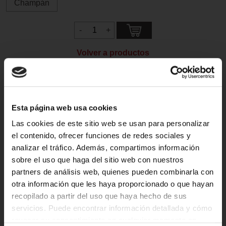
Champán
Volver a productos
Descripción del Producto
Esta página web usa cookies
El paquete contiene: 1 unidad. Ezee Puff
Las cookies de este sitio web se usan para personalizar
Maracuyá 0mg/ml sin nicotina.
el contenido, ofrecer funciones de redes sociales y
Precargado con 1 ml de líquido sin nicotina de 0 mg/ml,
analizar el tráfico. Además, compartimos información
obtienes un cigarrillo electrónico desechable con
sobre el uso que haga del sitio web con nuestros
aproximadamente 300 inhalaciones. El cigarrillo electrónico
partners de análisis web, quienes pueden combinarla con
desechable Ezee Puff cuenta con una función de
otra información que les haya proporcionado o que hayan
inhalación automática, que proporciona la sensación de
recopilado a partir del uso que haya hecho de sus
inhalar un cigarrillo normal.
servicios. Puede encontrar información detallada y cómo
revocar su consentimiento en cualquier momento en