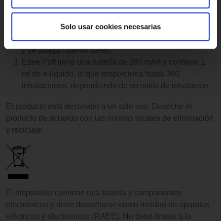
Retire el producto del embalaje y deseche el tubo de
Solo usar cookies necesarias
plástico que rodea el cigarrillo electrónico.
El producto se inicia automáticamente cuando inhalas
y se apaga cuando paras.
Ezee Puff tiene una batería de 285 mAh y contiene 1
ml de e-líquido, lo que proporciona hasta 300
inhalaciones, dependiendo de su estilo de inhalación.
El producto está destinado a un solo uso. Deseche el
producto de acuerdo con las normas locales de eliminación
y reciclaje.
El dispositivo contiene una batería y componentes
electrónicos y debe desecharse como residuo de aparatos
eléctricos y electrónicos (RAEE). No debe tirarse a la