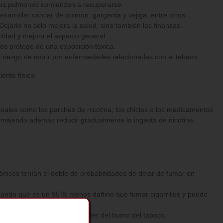
sus pulmones comienzan a recuperarse.
sarrollar cáncer de pulmón, garganta y vejiga, entre otros.
jarlo no solo mejora la salud, sino también las finanzas.
icidad y mejora el aspecto general.
os protege de una exposición tóxica.
 riesgo de morir por enfermedades relacionadas con el tabaco.
ento físico.
ionales como los parches de nicotina, los chicles o los medicamentos
rmitiendo además reducir gradualmente la ingesta de nicotina.
nicos tenían el doble de probabilidades de dejar de fumar en
mando que es un 95 % menos dañino que fumar cigarrillos y puede
s sustancias más perjudiciales del humo del tabaco.