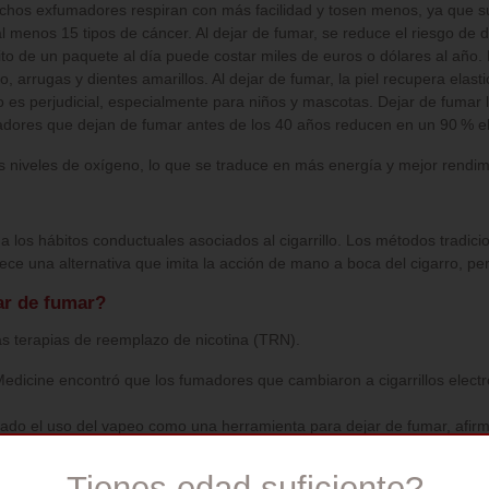
uchos exfumadores respiran con más facilidad y tosen menos, ya que 
menos 15 tipos de cáncer. Al dejar de fumar, se reduce el riesgo de de
de un paquete al día puede costar miles de euros o dólares al año. De
 arrugas y dientes amarillos. Al dejar de fumar, la piel recupera elast
es perjudicial, especialmente para niños y mascotas. Dejar de fumar l
dores que dejan de fumar antes de los 40 años reducen en un 90 % el
os niveles de oxígeno, lo que se traduce en más energía y mejor rendimi
 a los hábitos conductuales asociados al cigarrillo. Los métodos tradic
ce una alternativa que imita la acción de mano a boca del cigarro, pe
ar de fumar?
as terapias de reemplazo de nicotina (TRN).
dicine encontró que los fumadores que cambiaron a cigarrillos electró
.
dado el uso del vapeo como una herramienta para dejar de fumar, afir
 que el vapeo no produce alquitrán ni monóxido de carbono, dos de la
Tienes edad suficiente?