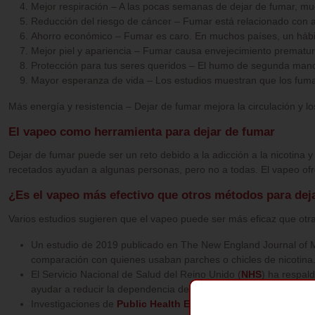
Mejor respiración – A las pocas semanas de dejar de fumar, m
Reducción del riesgo de cáncer – Fumar está relacionado con al 
Ahorro económico – Fumar es caro. En muchos países, un hábito 
Mejor piel y apariencia – Fumar causa envejecimiento prematuro,
Protección para tus seres queridos – El humo de segunda mano 
Mayor esperanza de vida – Los estudios muestran que los fuma
Más energía y resistencia – Dejar de fumar mejora la circulación y l
El vapeo como herramienta para dejar de fumar
Dejar de fumar puede ser un reto debido a la adicción a la nicotina y
recetados ayudan a algunas personas, pero no a todas. El vapeo ofre
¿Es el vapeo más efectivo que otros métodos para dej
Varios estudios sugieren que el vapeo puede ser más eficaz que otr
Un estudio de 2019 publicado en The New England Journal of Me
comparación con quienes usaban parches o chicles de nicotina
El Servicio Nacional de Salud del Reino Unido (
NHS
) ha respal
ayudar a reducir la dependencia de la nicotina.
Investigaciones de
Public Health England
también demostraron