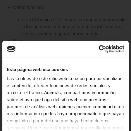
Cómo funciona:
Con la técnica DTL, inhalas el vapor directamente
a los pulmones en una sola respiración continua,
similar a cómo respiras normalmente.
Pasos:
Inhala profundamente y de forma constante a
través del vape, llevando el vapor directamente a
los pulmones.
Esta página web usa cookies
Continúa inhalando hasta llenar los pulmones por
Las cookies de este sitio web se usan para personalizar
completo.
el contenido, ofrecer funciones de redes sociales y
Exhala lentamente el vapor por la nariz o la boca.
analizar el tráfico. Además, compartimos información
sobre el uso que haga del sitio web con nuestros
Beneficios:
partners de análisis web, quienes pueden combinarla con
Este método es el preferido por quienes disfrutan
otra información que les haya proporcionado o que hayan
de crear grandes nubes de vapor.
recopilado a partir del uso que haya hecho de sus
Puede ofrecer una sensación más intensa en la
servicios. Puede encontrar información detallada y cómo