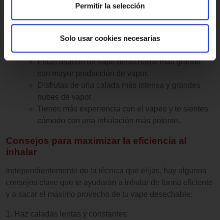
producción de vapor más controlada.
Permitir la selección
Buscas una experiencia similar a fumar cigarrillos
tradicionales.
Solo usar cookies necesarias
DTL es ideal si:
Estás usando un vape desechable más grande
con mayor producción de vapor.
Disfrutas de una calada más intensa y grandes
nubes de vapor.
Tienes más experiencia con el vapeo y te sientes
cómodo con una inhalación más potente.
Consejos para maximizar la eficiencia al
inhalar
Independientemente de la técnica que elijas, hay algunos
consejos clave que te ayudarán a inhalar de forma eficiente
y a sacar el máximo provecho de tu vape desechable:
1. Haz caladas lentas y constantes: