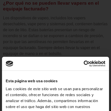
¿Por qué no se pueden llevar vapers en el
equipaje facturado?
Los dispositivos de vapeo, incluidos los vapers
desechables, vape pens y sistemas pod, contienen baterías
de ion de litio. Estas baterías presentan un riesgo de
incendio si se dañan o se exponen a cambios de presión,
por lo que las aerolíneas no permiten llevarlas en el
equipaje facturado. Siempre debes llevar tu vaper en el
equipaje de mano o en el bolsillo.
Cómo empacar tu vaper para viajar en avión
Para asegurarte un viaje sin complicaciones, sigue estos
consejos:
Esta página web usa cookies
Las cookies de este sitio web se usan para personalizar
Apaga el dispositivo antes de abordar.
el contenido, ofrecer funciones de redes sociales y
Guárdalo en un estuche protector para evitar
analizar el tráfico. Además, compartimos información
activaciones accidentales.
sobre el uso que haga del sitio web con nuestros
Llévalo en un lugar fácilmente accesible dentro de tu